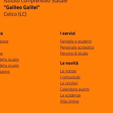
Istituto Comprensivo Statale
"Galileo Galilei"
Colico (LC)
la
I servizi
zione
Famiglie e studenti
Personale scolastico
ne
Percorsi di studio
della scuola
Le novità
della scuola
Le notizie
azione
I comunicati
Le circolari
Calendario eventi
Le scadenze
Albo online