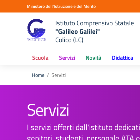
Vai ai contenuti
Vai al menu di navigazione
Vai al footer
Ministero dell'Istruzione e del Merito
Istituto Comprensivo Statale
"Galileo Galilei"
Colico (LC)
Scuola
Servizi
Novità
Didattica
Home
Servizi
Servizi
I servizi offerti dall'istituto dedicati
genitori, studenti, personale ATA 