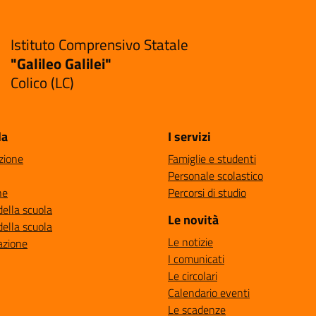
Istituto Comprensivo Statale
"Galileo Galilei"
Colico (LC)
la
I servizi
zione
Famiglie e studenti
Personale scolastico
ne
Percorsi di studio
della scuola
Le novità
della scuola
Le notizie
azione
I comunicati
Le circolari
Calendario eventi
Le scadenze