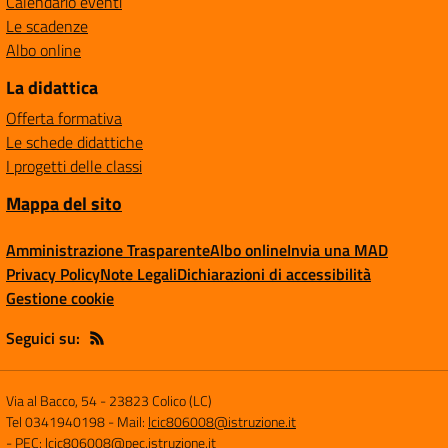
Calendario eventi
Le scadenze
Albo online
La didattica
Offerta formativa
Le schede didattiche
I progetti delle classi
Mappa del sito
Amministrazione Trasparente
Albo online
Invia una MAD
Privacy Policy
Note Legali
Dichiarazioni di accessibilità
Gestione cookie
Seguici su:
Via al Bacco, 54
-
23823 Colico (LC)
Tel 0341940198
- Mail:
lcic806008@istruzione.it
- PEC:
lcic806008@pec.istruzione.it