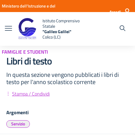
Vai ai contenuti
Vai al menu di navigazione
Vai al footer
Ministero dell'Istruzione e del
Accedi
Merito
Istituto Comprensivo
Statale
"Galileo Galilei"
Colico (LC)
FAMIGLIE E STUDENTI
Libri di testo
In questa sezione vengono pubblicati i libri di
testo per l'anno scolastico corrente
Stampa / Condividi
Argomenti
Servizio