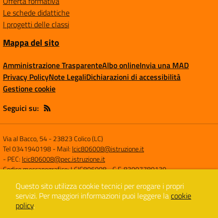
Offerta formativa
Le schede didattiche
I progetti delle classi
Mappa del sito
Amministrazione Trasparente
Albo online
Invia una MAD
Privacy Policy
Note Legali
Dichiarazioni di accessibilità
Gestione cookie
Seguici su:
Via al Bacco, 54
-
23823 Colico (LC)
Tel 0341940198
- Mail:
lcic806008@istruzione.it
- PEC:
lcic806008@pec.istruzione.it
Codice meccanografico: LCIC806008
- C.F. 83007780139
Questo sito utilizza cookie tecnici per erogare i propri
servizi.
Per maggiori informazioni puoi leggere la
cookie
Concept & Design by
Designers Italia
policy
.
Sito web realizzato con CMS
SCUOLASTICO