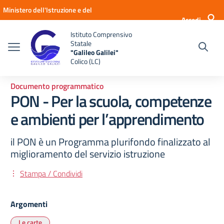
Vai ai contenuti
Vai al menu di navigazione
Vai al footer
Ministero dell'Istruzione e del
Accedi
Merito
Istituto Comprensivo
Statale
"Galileo Galilei"
Colico (LC)
Documento programmatico
PON - Per la scuola, competenze
e ambienti per l’apprendimento
il PON è un Programma plurifondo finalizzato al
miglioramento del servizio istruzione
Stampa / Condividi
Argomenti
Le carte