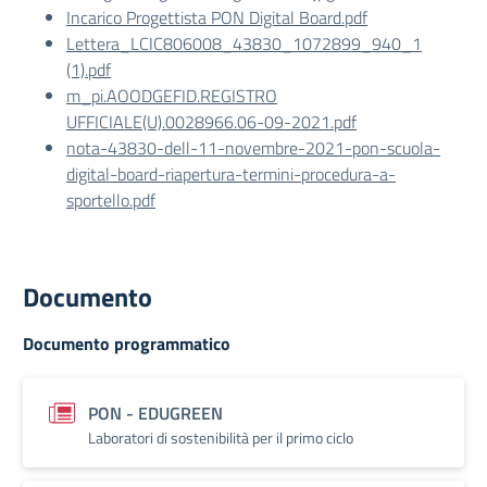
Incarico Progettista PON Digital Board.pdf
Lettera_LCIC806008_43830_1072899_940_1
(1).pdf
m_pi.AOODGEFID.REGISTRO
UFFICIALE(U).0028966.06-09-2021.pdf
nota-43830-dell-11-novembre-2021-pon-scuola-
digital-board-riapertura-termini-procedura-a-
sportello.pdf
Documento
Documento programmatico
PON - EDUGREEN
Laboratori di sostenibilità per il primo ciclo