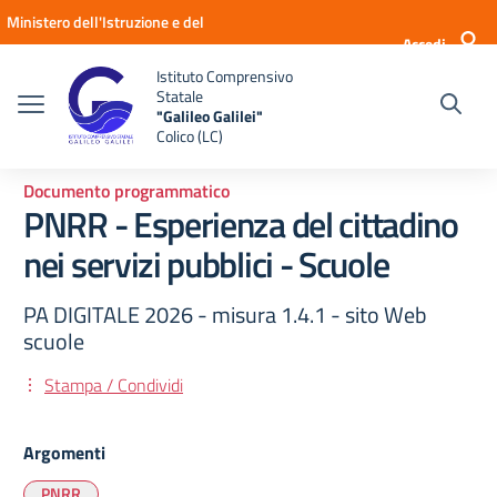
Vai ai contenuti
Vai al menu di navigazione
Vai al footer
Ministero dell'Istruzione e del
Accedi
Merito
Istituto Comprensivo
Statale
"Galileo Galilei"
Colico (LC)
Documento programmatico
PNRR - Esperienza del cittadino
nei servizi pubblici - Scuole
PA DIGITALE 2026 - misura 1.4.1 - sito Web
scuole
Stampa / Condividi
Argomenti
PNRR