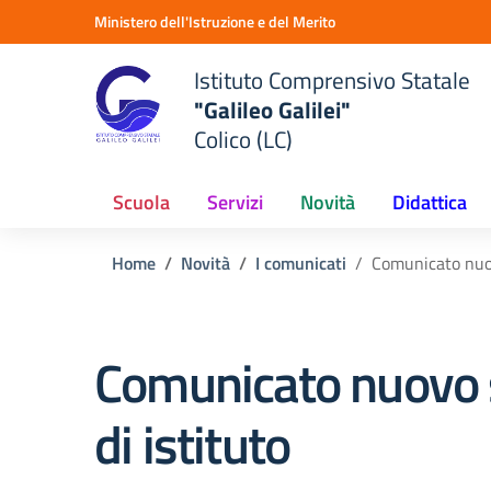
Vai ai contenuti
Vai al menu di navigazione
Vai al footer
Ministero dell'Istruzione e del Merito
Istituto Comprensivo Statale
"Galileo Galilei"
Colico (LC)
Scuola
Servizi
Novità
Didattica
Home
Novità
I comunicati
Comunicato nuov
Comunicato nuovo 
di istituto