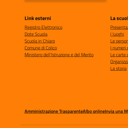
Link esterni
La scuo
Registro Elettronico
Presenta
Dote Scuola
I luoghi
Scuola in Chiaro
Le perso
Comune di Colico
I numeri 
Ministero dell'Istruzione e del Merito
Le carte 
Organizz
La storia
Amministrazione Trasparente
Albo online
Invia una 