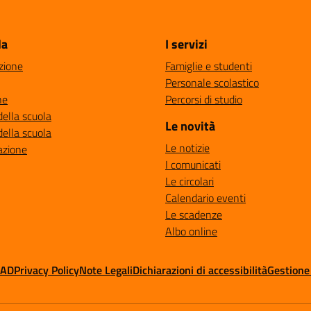
la
I servizi
zione
Famiglie e studenti
Personale scolastico
ne
Percorsi di studio
della scuola
Le novità
della scuola
Le notizie
azione
I comunicati
Le circolari
Calendario eventi
Le scadenze
Albo online
MAD
Privacy Policy
Note Legali
Dichiarazioni di accessibilità
Gestione