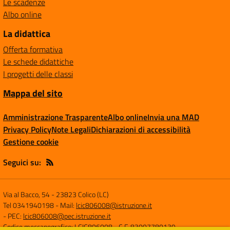
Le scadenze
Albo online
La didattica
Offerta formativa
Le schede didattiche
I progetti delle classi
Mappa del sito
Amministrazione Trasparente
Albo online
Invia una MAD
Privacy Policy
Note Legali
Dichiarazioni di accessibilità
Gestione cookie
Seguici su:
Via al Bacco, 54
-
23823 Colico (LC)
Tel 0341940198
- Mail:
lcic806008@istruzione.it
- PEC:
lcic806008@pec.istruzione.it
Codice meccanografico: LCIC806008
- C.F. 83007780139