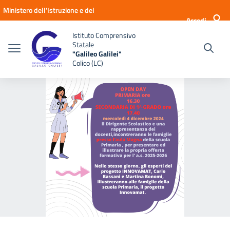
Vai ai contenuti
Vai al menu di navigazione
Vai al footer
Ministero dell'Istruzione e del
Accedi
Merito
Istituto Comprensivo
Statale
"Galileo Galilei"
Colico (LC)