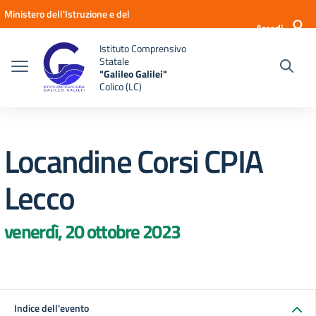
Vai ai contenuti
Vai al menu di navigazione
Vai al footer
Ministero dell'Istruzione e del
Accedi
Merito
Istituto Comprensivo
Statale
"Galileo Galilei"
Colico (LC)
Locandine Corsi CPIA
Lecco
venerdì, 20 ottobre 2023
Indice dell'evento