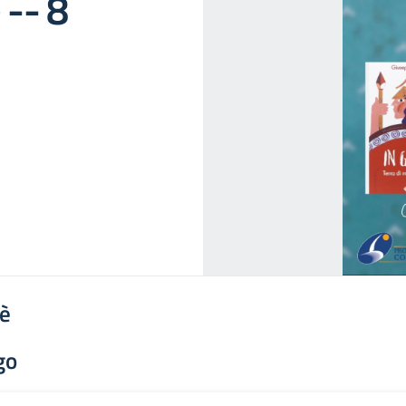
 -- 8
'è
go