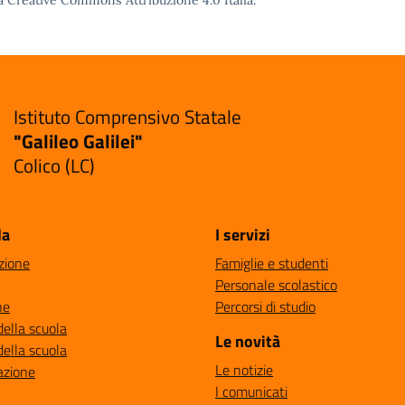
a Creative Commons Attribuzione 4.0
Italia.
Istituto Comprensivo Statale
"Galileo Galilei"
Colico (LC)
la
I servizi
zione
Famiglie e studenti
Personale scolastico
ne
Percorsi di studio
della scuola
Le novità
della scuola
Le notizie
azione
I comunicati