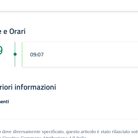
 e Orari
9
09:07
riori informazioni
enti
 dove diversamente specificato, questo articolo è stato rilasciato sot