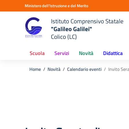
Vai ai contenuti
Vai al menu di navigazione
Vai al footer
Ministero dell'Istruzione e del Merito
Istituto Comprensivo Statale
"Galileo Galilei"
Colico (LC)
Scuola
Servizi
Novità
Didattica
Home
Novità
Calendario eventi
Invito Ser